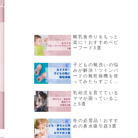
離乳食作りをもっと
楽に！おすすめベビ
ーフード3選
子どもの靴洗いの悩
みが解決！ツインバ
ードの靴乾燥機を使
ってみたらすごく便
利だった！
乳幼児を育てている
ママが困っているこ
と5選
冬の必需品！おすす
めの鼻水吸引器3選