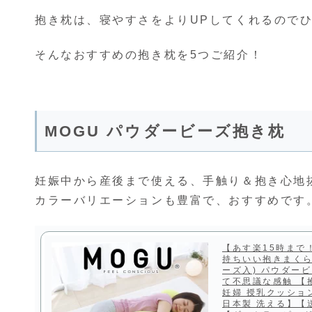
抱き枕は、寝やすさをよりUPしてくれるので
そんなおすすめの抱き枕を5つご紹介！
MOGU パウダービーズ抱き枕
妊娠中から産後まで使える、手触り＆抱き心地
カラーバリエーションも豊富で、おすすめです
【あす楽15時まで！
持ちいい抱きまくら
ーズ入) パウダー
て不思議な感触 【
妊婦 授乳クッショ
日本製 洗える】【