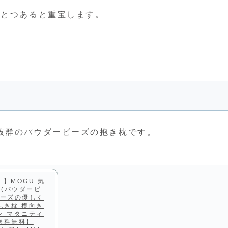
ひとつあると重宝します。
抜群のパウダービーズの抱き枕です。
。
】MOGU 気
(パウダービ
ビーズの優しく
抱き枕 横向き
ン マタニティ
送料無料】