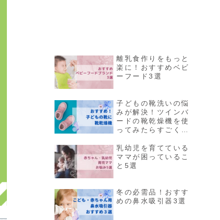
離乳食作りをもっと
楽に！おすすめベビ
ーフード3選
子どもの靴洗いの悩
みが解決！ツインバ
ードの靴乾燥機を使
ってみたらすごく便
利だった！
乳幼児を育てている
ママが困っているこ
と5選
冬の必需品！おすす
めの鼻水吸引器3選